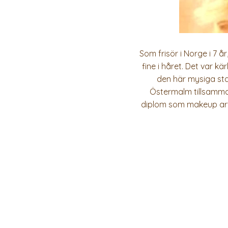
Som frisör i Norge i 7 å
fine i håret. Det var k
den här mysiga sta
Östermalm tillsamma
diplom som makeup arti