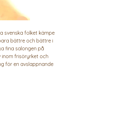
göra svenska folket kämpe
bara bättre och bättre i
ya fina salongen på
inom frisöryrket och
ong för en avslappnande