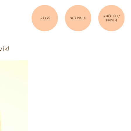
BOKA TID /
BLOGG
SALONGER
PRISER
ik!