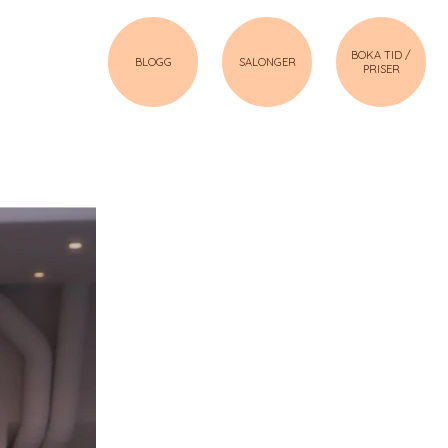
BOKA TID /
BLOGG
SALONGER
PRISER