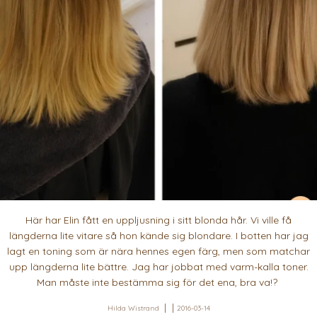
Här har Elin fått en uppljusning i sitt blonda hår. Vi ville få
längderna lite vitare så hon kände sig blondare. I botten har jag
lagt en toning som är nära hennes egen färg, men som matchar
upp längderna lite bättre. Jag har jobbat med varm-kalla toner.
Man måste inte bestämma sig för det ena, bra va!?
Hilda Wistrand
2016-03-14