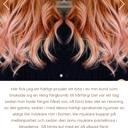
Här fick jag ett härligt projekt att bita i av min kund som
önskade sig en riktig färgbomb till hårfärg! Det var ett tag
sedan hon hade färgat håret sist, så först blev det en rensning
av det gamla, sedan i med dessa härligt sprakande nyanser av
eldigt lite mörkare rött i botten, lite mjukare koppar på
mellanpartiet och sedan den ännu mjukare pastellrosa i
längderna.. Så himla kul med en så vågad färg!