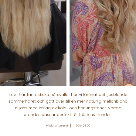
I det här fantastiska hårsvallet har vi lämnat det ljusblonda
sommerhåret och gått över till en mer naturlig mellanblond
nyans med inslag av kola- och honungstoner. Varma
brondes passar perfekt för höstens trender.
Hilda Wistrand
2016-08-30