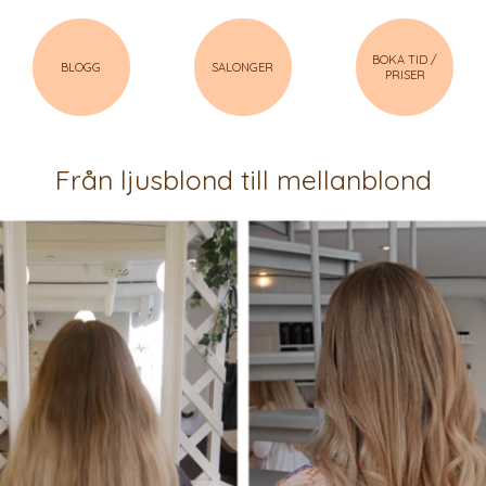
BOKA TID /
BLOGG
SALONGER
PRISER
Från ljusblond till mellanblond