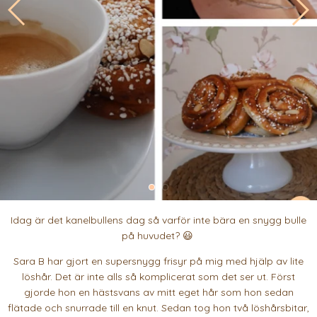
Idag är det kanelbullens dag så varför inte bära en snygg bulle
på huvudet? 😃
Sara B har gjort en supersnygg frisyr på mig med hjälp av lite
löshår. Det är inte alls så komplicerat som det ser ut. Först
gjorde hon en hästsvans av mitt eget hår som hon sedan
flätade och snurrade till en knut. Sedan tog hon två löshårsbitar,