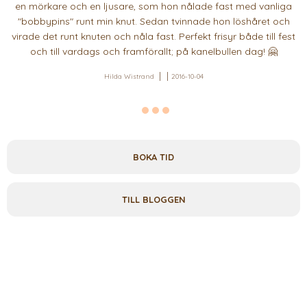
en mörkare och en ljusare, som hon nålade fast med vanliga
"bobbypins" runt min knut. Sedan tvinnade hon löshåret och
virade det runt knuten och nåla fast. Perfekt frisyr både till fest
och till vardags och framförallt; på kanelbullen dag! 🤗
Hilda Wistrand
2016-10-04
BOKA TID
TILL BLOGGEN