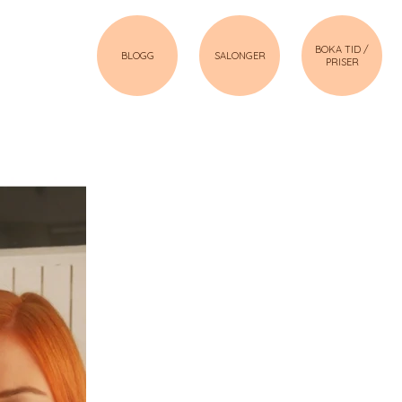
BOKA TID /
BLOGG
SALONGER
PRISER