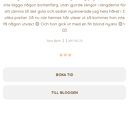
inte lägga någon bottenfärg, utan gjorde slingor i längderna för
att jämna till det gula och sedan nyanserade jag hela håret i 3
olika partier. Så nu när hennes hår växer ut så kommer hon inte
få någon utväxt 😊 Och hon gick ut med en fin blond nyans 😊✨
👌🏻
Sara Björk
2017-02-23
BOKA TID
TILL BLOGGEN