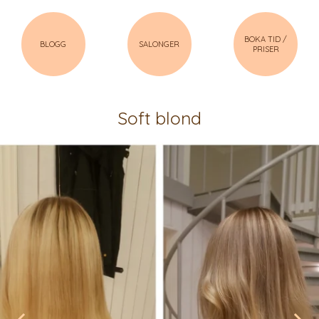
BOKA TID /
BLOGG
SALONGER
PRISER
Soft blond