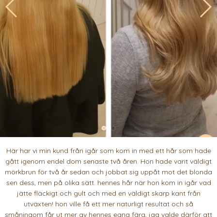
Här har vi min kund från igår som kom in med ett hår som hade
gått igenom endel dom senaste två åren. Hon hade varit väldigt
mörkbrun för två år sedan och jobbat sig uppåt mot det blonda
sen dess, men på olika sätt. hennes hår när hon kom in igår vad
jätte fläckigt och gult och med en väldigt skarp kant från
utväxten! hon ville få ett mer naturligt resultat och så
småningom får ut mer av hennes egna färg, jag valde därför att