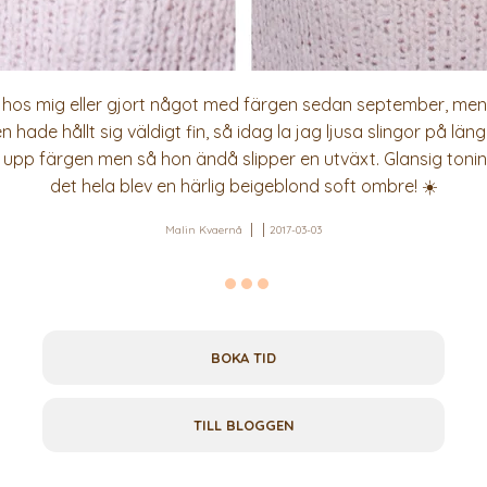
it hos mig eller gjort något med färgen sedan september, men 
n hade hållt sig väldigt fin, så idag la jag ljusa slingor på 
a upp färgen men så hon ändå slipper en utväxt. Glansig toni
det hela blev en härlig beigeblond soft ombre! ☀️
Malin Kvaernå
2017-03-03
BOKA TID
TILL BLOGGEN