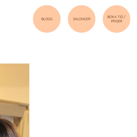
BOKA TID /
BLOGG
SALONGER
PRISER