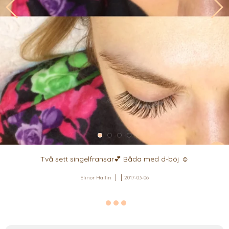
Två sett singelfransar💕 Båda med d-böj ☺️
Elinor Hallin
2017-03-06