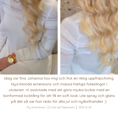
Idag var fina Johanna hos mig och fick en riktig uppfräschning.
Nya blonda extensions och massa härliga folieslingor i
utväxten. Vi avslutade med att göra mjuka lockar med en
konformad locktång för att få en soft look. Lite spray och glans
på det så var hon redo för alla jul och nyårsfiranden :).
My Erlandsson
Frisör på Östermalm
2013-12-20