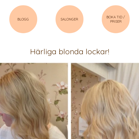
BOKA TID /
BLOGG
SALONGER
PRISER
Härliga blonda lockar!