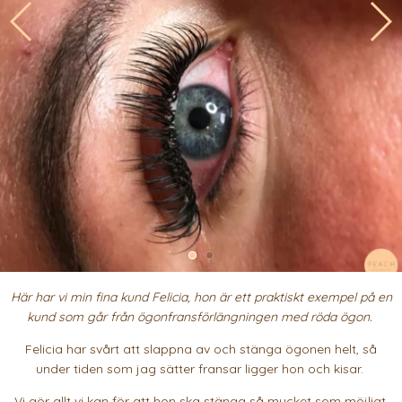
Här har vi min fina kund Felicia, hon är ett praktiskt exempel på en
kund som går från ögonfransförlängningen med röda ögon.
Felicia har svårt att slappna av och stänga ögonen helt, så
under tiden som jag sätter fransar ligger hon och kisar.
Vi gör allt vi kan för att hon ska stänga så mycket som möjligt,