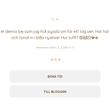
er denna tjej som jag fick pyssla om för ett tag sen. Här har
och tonat in i blåa nyanser. Hur tufft? 😍🙌🏻💎❄️
Alexandra Gradin
2018-11-13
BOKA TID
TILL BLOGGEN