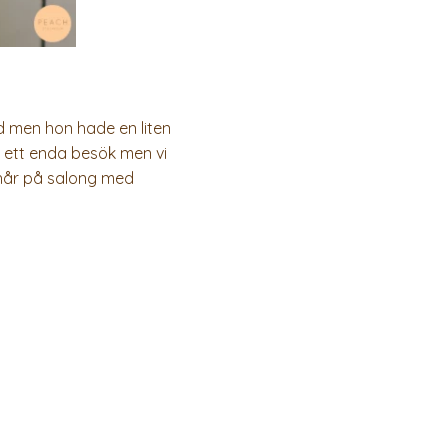
d men hon hade en liten
på ett enda besök men vi
tt hår på salong med