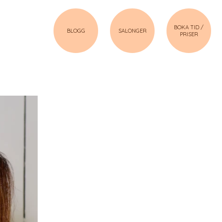
BOKA TID /
BLOGG
SALONGER
PRISER