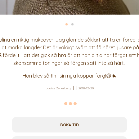
lina en riktig makeover! Jag glömde såklart att ta en förebil
igt mörka längder. Det är väldigt svårt att få håret ljusare 
R
fördel till att det gick så bra är att hon alltid har färgat si
skonsamma toningar så färgen satt inte så hårt.
Hon blev så fin i sin nya koppar färg!😍🎄
Louise Zetterberg
2018-12-20
BOKA TID