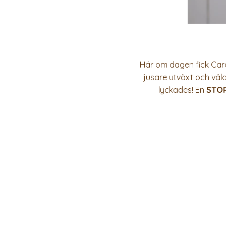
Här om dagen fick Caro
ljusare utväxt och väld
lyckades! En
STO