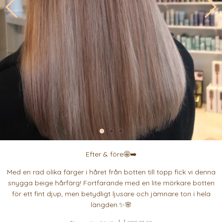
Efter & före🤩➡️
Med en rad olika färger i håret från botten till topp fick vi denna
snygga beige hårfärg! Fortfarande med en lite mörkare botten
för ett fint djup, men betydligt ljusare och jämnare ton i hela
längden.✨🌸