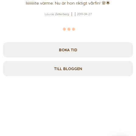
liiiiiiiiite värme. Nu är hon riktigt vårfin! 🌸🌟
Louise Zetterberg
2019-04-27
BOKA TID
TILL BLOGGEN