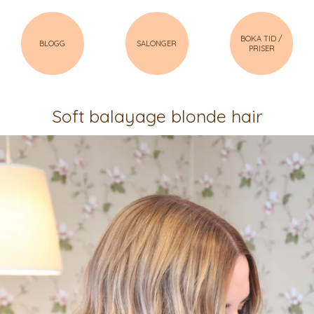
BOKA TID /
BLOGG
SALONGER
PRISER
Soft balayage blonde hair