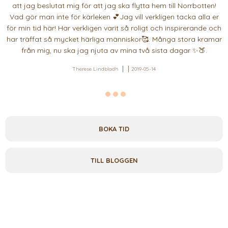
att jag beslutat mig för att jag ska flytta hem till Norrbotten!
Vad gör man inte för kärleken 💕Jag vill verkligen tacka alla er
för min tid här! Har verkligen varit så roligt och inspirerande och
har träffat så mycket härliga människor🥰. Många stora kramar
från mig, nu ska jag njuta av mina två sista dagar ✨🍑.
Therese Lindbladh
2019-05-14
BOKA TID
TILL BLOGGEN