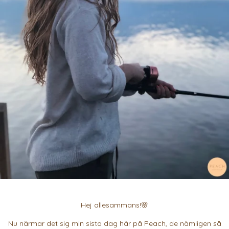
Hej allesammans!🌸
Nu närmar det sig min sista dag här på Peach, de nämligen så