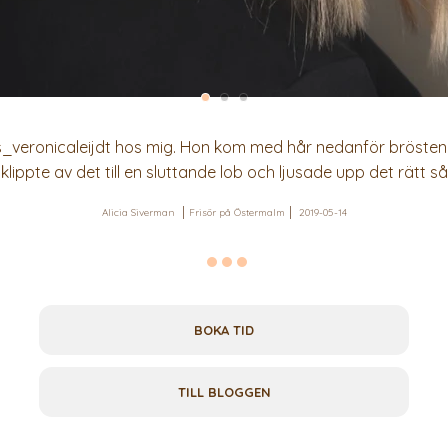
_veronicaleijdt hos mig. Hon kom med hår nedanför brösten oc
klippte av det till en sluttande lob och ljusade upp det rätt så
Alicia Siverman
Frisör på Östermalm
2019-05-14
BOKA TID
TILL BLOGGEN