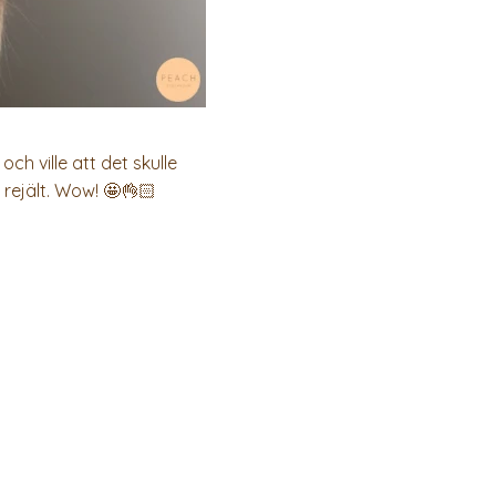
h ville att det skulle
 rejält. Wow! 🤩👌🏻