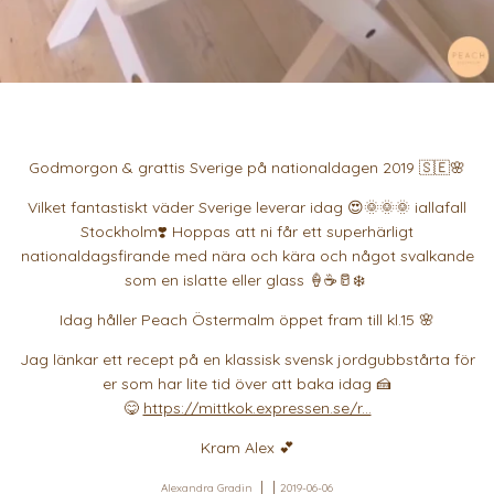
Godmorgon & grattis Sverige på nationaldagen 2019 🇸🇪🌸
Vilket fantastiskt väder Sverige leverar idag 😍🌞🌞🌞 iallafall
Stockholm❣️ Hoppas att ni får ett superhärligt
nationaldagsfirande med nära och kära och något svalkande
som en islatte eller glass 🍦☕🥛❄️
Idag håller Peach Östermalm öppet fram till kl.15 🌸
Jag länkar ett recept på en klassisk svensk jordgubbstårta för
er som har lite tid över att baka idag 🍰
😋
https://mittkok.expressen.se/r...
Kram Alex 💕
Alexandra Gradin
2019-06-06