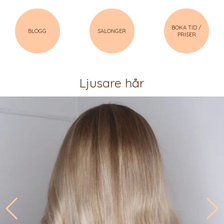
BOKA TID /
BLOGG
SALONGER
PRISER
Ljusare hår