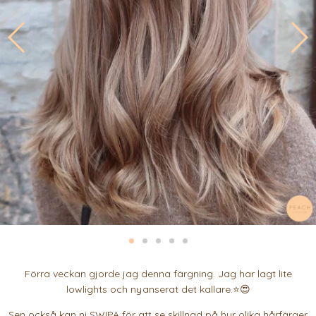
Förra veckan gjorde jag denna färgning. Jag har lagt lite
lowlights och nyanserat det kallare.⭐️😍
Sen också kan ni SWIPA för att se skillnad på hur olika hårfärger