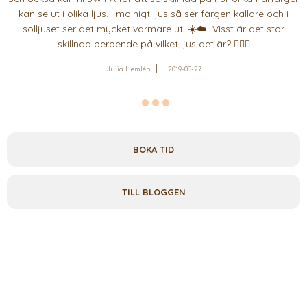
kan se ut i olika ljus. I molnigt ljus så ser färgen kallare och i
solljuset ser det mycket varmare ut. ☀️☁️ Visst är det stor
skillnad beroende på vilket ljus det är? 💁🏼‍♀️
Julia Hemlén
2019-08-27
BOKA TID
TILL BLOGGEN