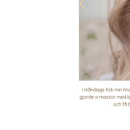
I måndags fick min fin
gjorde vi massor med ba
och få b