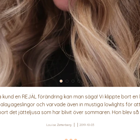
a kund en REJÄL förändring kan man säga! Vi klippte bort en 
layageslingor och varvade även in mustiga lowlights för att 
ort det jätteljusa som har blivit över sommaren. Hon blev så 
Louise Zetterberg
2019-10-03