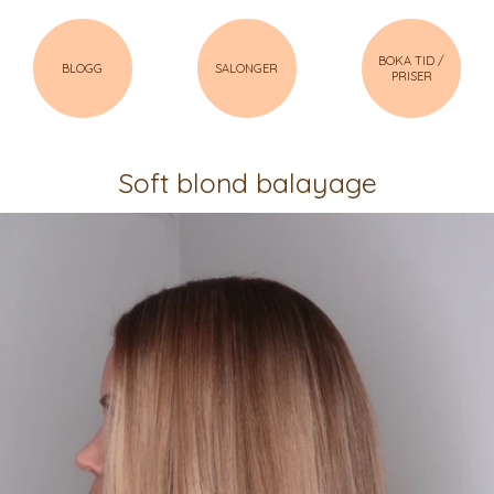
BOKA TID /
BLOGG
SALONGER
PRISER
Soft blond balayage