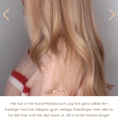
Här har vi min kund Matilda som jag fick göra såhär fin i
fredags! Hon har tidigare gjort vanliga folieslingor men ville nu
ha det mer soft när det växer ut. Så vi la lite mörka slingor