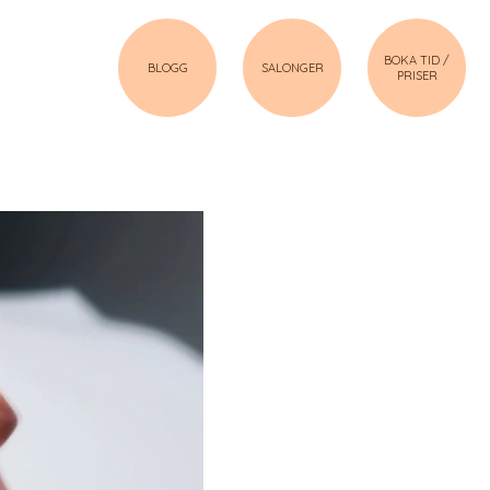
BOKA TID /
BLOGG
SALONGER
PRISER