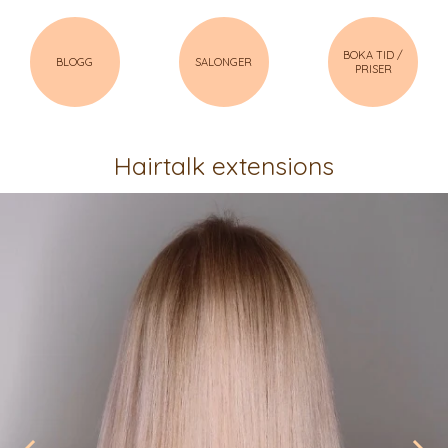
BOKA TID /
BLOGG
SALONGER
PRISER
Hairtalk extensions