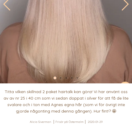
Titta vilken skillnad 2 paket hairtalk kan göra! Vi har använt oss
av av nr 25 i 40 cm som vi sedan doppat i silver för att få de lite
svalare och i ton med Agnes egna hår (som vi för övrigt inte
gjorde någonting med denna gången). Hur fint!? 🤩
Alicia Siverman
Frisör på Östermalm
2020-01-29