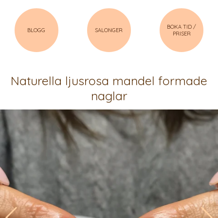
BOKA TID /
BLOGG
SALONGER
PRISER
Naturella ljusrosa mandel formade
naglar