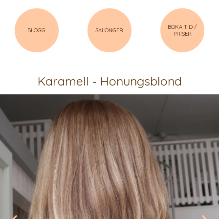
BOKA TID /
BLOGG
SALONGER
PRISER
Karamell - Honungsblond