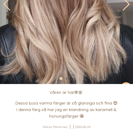
Våren är här🌸🌼
Dessa ljusa varma färger är så glansiga och fina 😍
I denna färg så har jag en blandning av karamell &
honungsfärger 🤩
Felicia Mankinen
2020-04-24