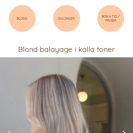
BOKA TID /
BLOGG
SALONGER
PRISER
Blond balayage i kalla toner