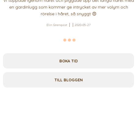
Vi toppade igenom håret och piggade upp det långa håret med
en gardinlugg som kommer ge intrycket av mer volym och
rörelse i håret, så snyggt 😍
Elin Granqvist
2020-05-27
BOKA TID
TILL BLOGGEN