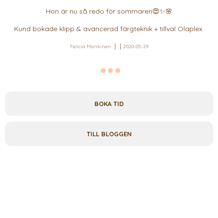
Hon är nu så redo för sommaren😍✨🌸
Kund bokade klipp & avancerad färgteknik + tillval Olaplex.
Felicia Mankinen
2020-05-29
BOKA TID
TILL BLOGGEN