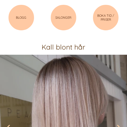
BOKA TID /
BLOGG
SALONGER
PRISER
Kall blont hår