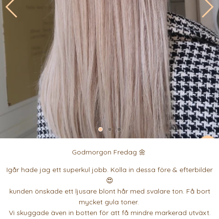
Godmorgon Fredag 🌼
Igår hade jag ett superkul jobb. Kolla in dessa före & efterbilder
😍
kunden önskade ett ljusare blont hår med svalare ton. Få bort
mycket gula toner.
Vi skuggade även in botten för att få mindre markerad utväxt.