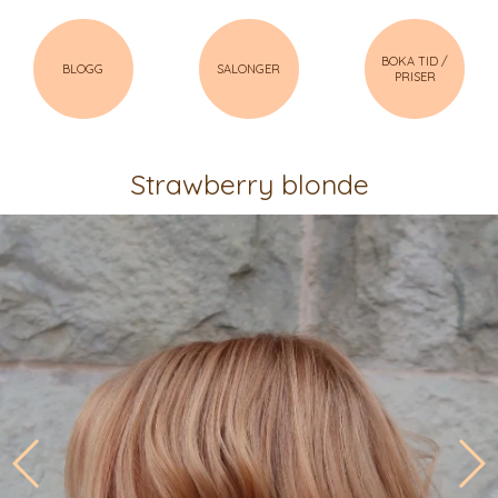
BOKA TID /
BLOGG
SALONGER
PRISER
Strawberry blonde