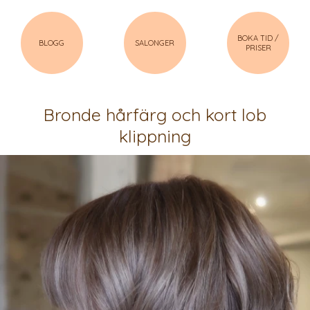
BOKA TID /
BLOGG
SALONGER
PRISER
Bronde hårfärg och kort lob
klippning