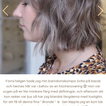
Förra helgen hade jag min barndomskompis Sofia på besök
och hennes hår var i behov av en höstrenovering 😊 Hon var
sugen på en lite mörkare färg med skiftningar, och eftersom att
hon redan var ljus så har jag blandat längderna med lowlights
för att få till denna fina ” Bronde ” ☺️ Sen klippte jag en kort lob