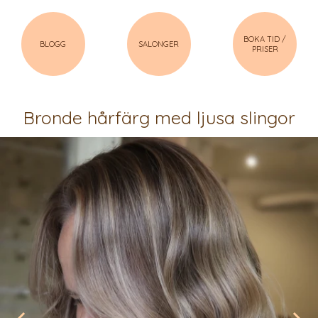
BOKA TID /
BLOGG
SALONGER
PRISER
Bronde hårfärg med ljusa slingor