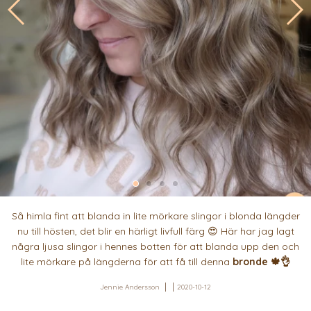
Så himla fint att blanda in lite mörkare slingor i blonda längder
nu till hösten, det blir en härligt livfull färg 😍 Här har jag lagt
några ljusa slingor i hennes botten för att blanda upp den och
lite mörkare på längderna för att få till denna
bronde 🍁👌
Jennie Andersson
2020-10-12