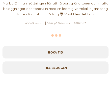
Malibu C innan isättningen för att få bort gröna toner och matta
beläggningar och tonats in med en krämig varmkall nyansering
för en fin ljusbrun hårfärg 🌟 Visst blev det fint?
Alicia Siverman
Frisör på Östermalm
2020-11-17
BOKA TID
TILL BLOGGEN