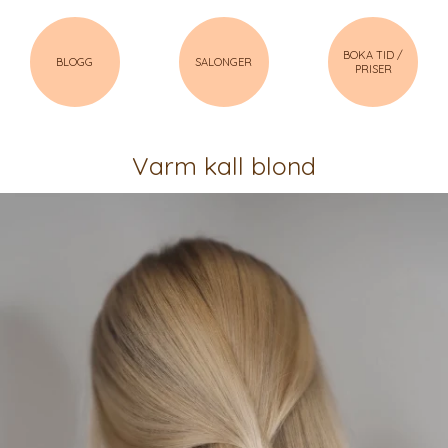
BOKA TID /
BLOGG
SALONGER
PRISER
Varm kall blond