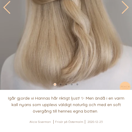
Igår gjorde vi Hannas hår riktigt ljust! ✨ Men ändå i en varm
kall nyans som upplevs väldigt naturlig och med en soft
övergång till hennes egna botten.
Alicia Siverman
Frisör på Östermalm
2020-12-23