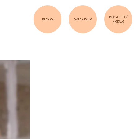
BOKA TID /
BLOGG
SALONGER
PRISER