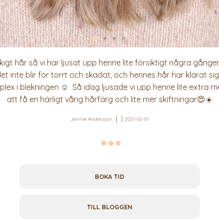
igt hår så vi har ljusat upp henne lite försiktigt några gånger 
det inte blir för torrt och skadat, och hennes hår har klarat s
plex i blekningen ☺️ Så idag ljusade vi upp henne lite extra 
att få en härligt vårig hårfärg och lite mer skiftningar😍☀️
Jennie Andersson
2021-02-01
BOKA TID
TILL BLOGGEN