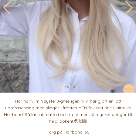
Här har vi min syster Agnes igen ✨ vi har gjort en lätt
uppfräschning med slingor i fronten MEN fokuset här: Hairtalks
Hairband! Så lätt att sätta i och ta ur men så mycket det gör till
hela looken! 😍🙌🏼
Färg på Hairband: 60