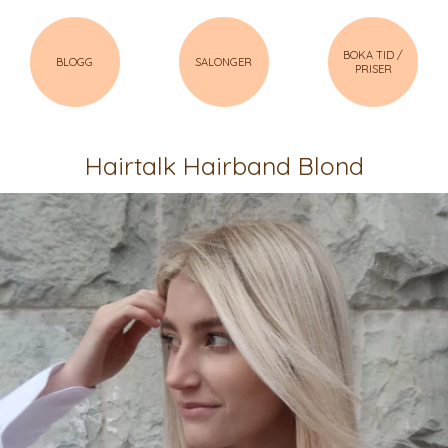
BOKA TID /
BLOGG
SALONGER
PRISER
Hairtalk Hairband Blond