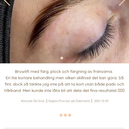
Browlift med färg, plock och färgning av fransarna.
En lite kortare behandling men vilken skillnad det kan göra. Så
fint, dock så tänkte jag inte på att ta kort utan både pads och
hårband. Men kunde inte låta bli att dela det fina resultatet 💁🏽‍♀️
Amanda Da Silva
Naglar/Fransar på Östermalm
2021-12-03