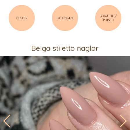
BOKA TID /
BLOGG
SALONGER
PRISER
Beiga stiletto naglar