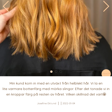
Min kund kom in med en utväxt från helblekt hår. Vi la en
lite varmare bottenfärg med mörka slingor. Efter det tonade vi in
en kroppar färg på resten av håret. Vilken skillnad det vart🤩
Josefine Eklund
2022-01-04