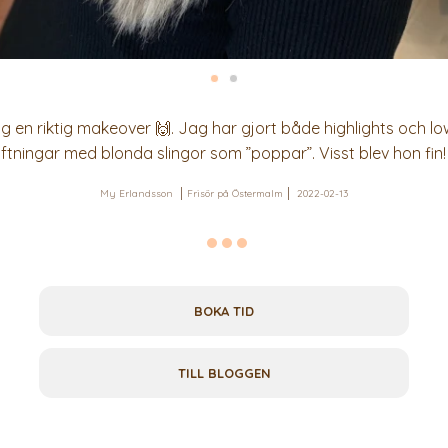
g en riktig makeover 🙌. Jag har gjort både highlights och low
iftningar med blonda slingor som ”poppar”. Visst blev hon fin!
My Erlandsson
Frisör på Östermalm
2022-02-13
BOKA TID
TILL BLOGGEN