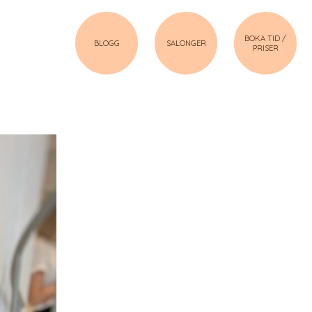
BOKA TID /
BLOGG
SALONGER
PRISER