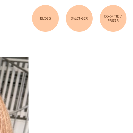
BOKA TID /
BLOGG
SALONGER
PRISER