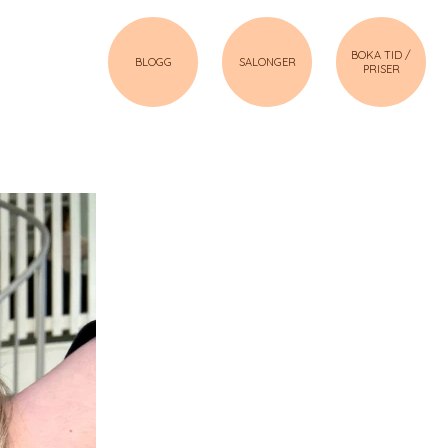
BOKA TID /
BLOGG
SALONGER
PRISER