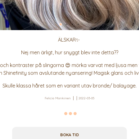
ÄLSKAR✨
Nej men ärligt, hur snyggt blev inte detta??
 och kontraster på slingorna 😍 mörka varvat med ljusa men 
n Shinefinity som avslutande nyansering! Magisk glans och livf
Skulle klassa håret som en variant utav bronde/ balayage.
Felicia Mankinen
2022-03-05
BOKA TID