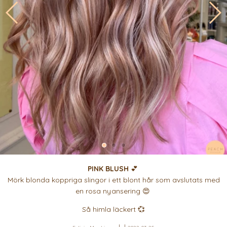
PINK BLUSH
💕
Mörk blonda koppriga slingor i ett blont hår som avslutats med
en rosa nyansering 😍
Så himla läckert 💞