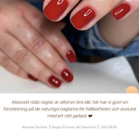
Klassiskt röda naglar är alltid en bra idé, här har vi gjort en
förstärkning på de naturliga naglarna för hållbarheten och avslutat
med ett rött gellack ❤️
Amanda Da Silva
Naglar/Fransar på Östermalm
2022-04-05