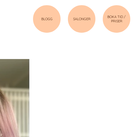
BOKA TID /
BLOGG
SALONGER
PRISER