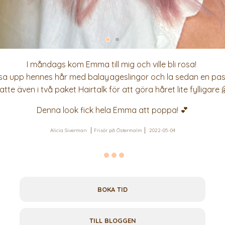
I måndags kom Emma till mig och ville bli rosa!
usa upp hennes hår med balayageslingor och la sedan en past
atte även i två paket Hairtalk för att göra håret lite fylligare 
Denna look fick hela Emma att poppa! 💕
Alicia Siverman
Frisör på Östermalm
2022-05-04
BOKA TID
TILL BLOGGEN