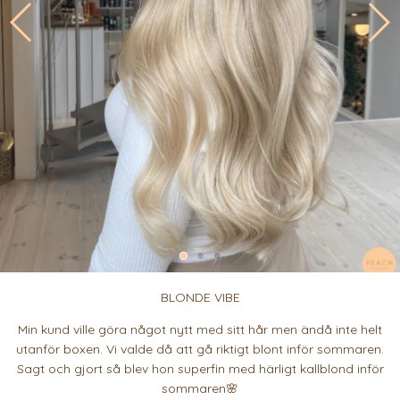
BLONDE VIBE
Min kund ville göra något nytt med sitt hår men ändå inte helt
utanför boxen. Vi valde då att gå riktigt blont inför sommaren.
Sagt och gjort så blev hon superfin med härligt kallblond inför
sommaren🌸