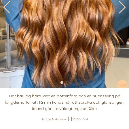
Här har jag bara lagt en bottenfärg och en nyansering på
längderna för att få min kunds hår att spraka och glänsa igen,
ibland gör lite väldigt mycket 😍🍊
Jennie Andersson
2022-07-04