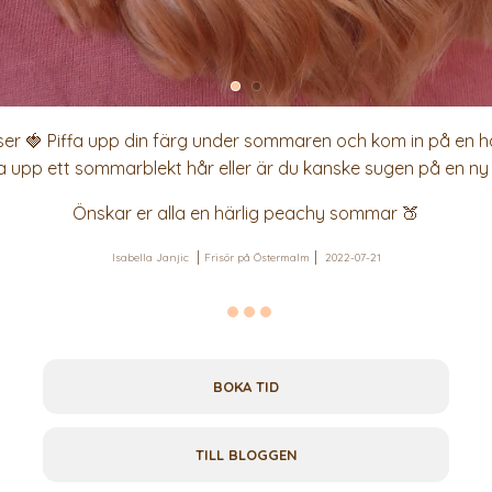
ser 🍓 Piffa upp din färg under sommaren och kom in på en hä
a upp ett sommarblekt hår eller är du kanske sugen på en ny
Önskar er alla en härlig peachy sommar 🍑
Isabella Janjic
Frisör på Östermalm
2022-07-21
BOKA TID
TILL BLOGGEN