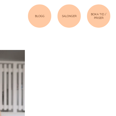
BOKA TID /
BLOGG
SALONGER
PRISER