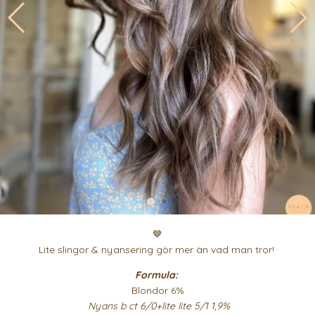
🤎
Lite slingor & nyansering gör mer än vad man tror!
Formula:
Blondor 6%
Nyans b ct 6/0+lite lite 5/1 1,9%