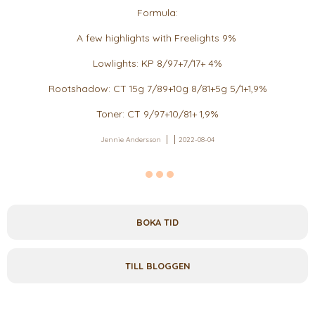
Formula:
A few highlights with Freelights 9%
Lowlights: KP 8/97+7/17+ 4%
Rootshadow: CT 15g 7/89+10g 8/81+5g 5/1+1,9%
Toner: CT 9/97+10/81+ 1,9%
Jennie Andersson
2022-08-04
BOKA TID
TILL BLOGGEN